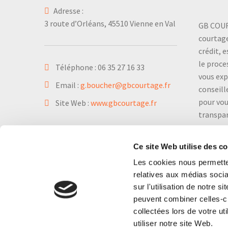
Adresse :
3 route d’Orléans, 45510 Vienne en Val
GB COUR
courtage
crédit, 
le proce
Téléphone :
06 35 27 16 33
vous exp
Email :
g.boucher@gbcourtage.fr
conseill
pour vou
Site Web :
www.gbcourtage.fr
transpa
Ce site Web utilise des c
Les cookies nous permetten
relatives aux médias socia
sur l'utilisation de notre 
peuvent combiner celles-ci
collectées lors de votre u
utiliser notre site Web.