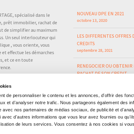
NOUVEAU DPE EN 2021
TAGE, spécialisé dans le
octobre 13, 2020
, prêt immobilier, rachat de
est de simplifier au maximum
LES DIFFERENTES OFFRES 
ss. Un seul interlocuteur qui
CREDITS
lique , vous oriente, vous
septembre 28, 2021
e et effectue les démarches
s, et ce en toute
RENEGOCIER OU OBTENIR 
rence.
RACHAT DE SON CREDIT
IMMOBILIER
ookies
septembre 28, 2021
t de personnaliser le contenu et les annonces, d'offrir des fonct
ux et d'analyser notre trafic. Nous partageons également des in
site avec nos partenaires de médias sociaux, de publicité et d'anal
 avec d'autres informations que vous leur avez fournies ou qu'il
tilisation de leurs services. Vous consentez à nos cookies si vou