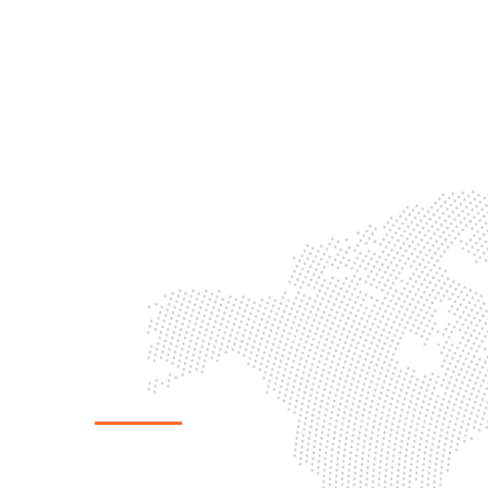
Pour nous trouver
3 route d’Orléans,
45510 Vienne en Val