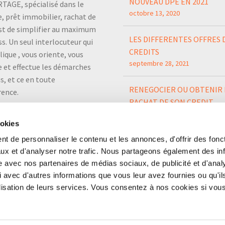
NOUVEAU DPE EN 2021
TAGE, spécialisé dans le
octobre 13, 2020
, prêt immobilier, rachat de
est de simplifier au maximum
LES DIFFERENTES OFFRES 
ss. Un seul interlocuteur qui
CREDITS
lique , vous oriente, vous
septembre 28, 2021
e et effectue les démarches
s, et ce en toute
RENEGOCIER OU OBTENIR 
rence.
RACHAT DE SON CREDIT
IMMOBILIER
ookies
septembre 28, 2021
t de personnaliser le contenu et les annonces, d'offrir des fonct
ux et d'analyser notre trafic. Nous partageons également des in
site avec nos partenaires de médias sociaux, de publicité et d'anal
 avec d'autres informations que vous leur avez fournies ou qu'il
tilisation de leurs services. Vous consentez à nos cookies si vou