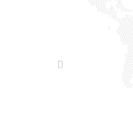
g.boucher@gbcourtage.fr