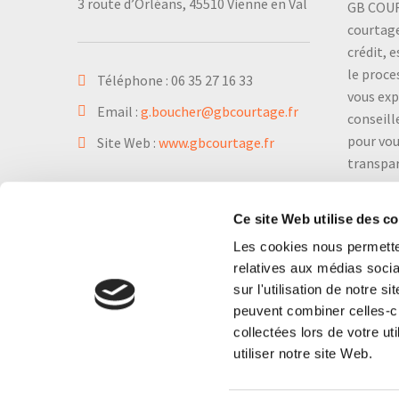
3 route d’Orléans, 45510 Vienne en Val
GB COUR
courtage
crédit, 
le proce
Téléphone :
06 35 27 16 33
vous exp
Email :
g.boucher@gbcourtage.fr
conseill
pour vou
Site Web :
www.gbcourtage.fr
transpa
Ce site Web utilise des c
Les cookies nous permetten
relatives aux médias socia
sur l'utilisation de notre 
peuvent combiner celles-ci
collectées lors de votre u
utiliser notre site Web.